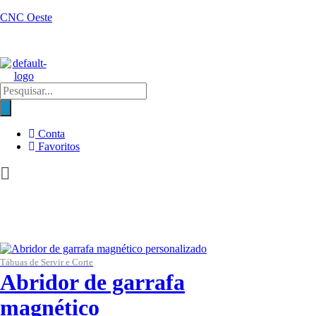
CNC Oeste
Products
search
Conta
Favoritos
Tábuas de Servir e Corte
Abridor de garrafa
magnético