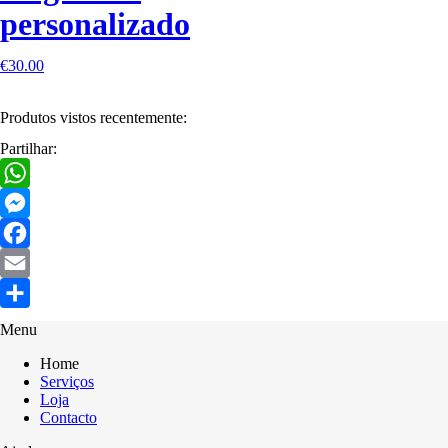
personalizado
€
30.00
Produtos vistos recentemente:
Partilhar:
WhatsApp
Messenger
Facebook
Email
Share
Menu
Home
Serviços
Loja
Contacto