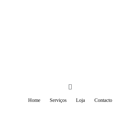
3% desconto para encomendas +100€ - Cupão "PROMO3"
Home
Serviços
Loja
Contacto