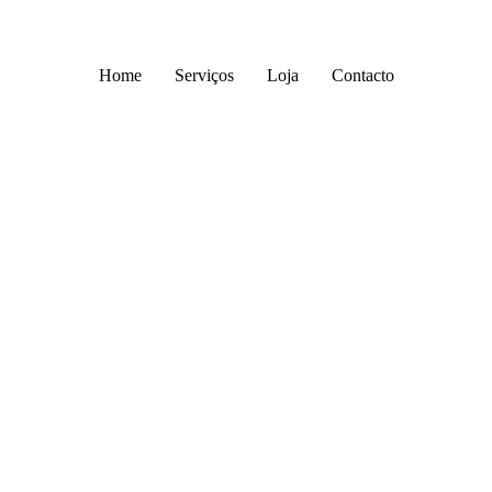
3% desconto para encomendas +100€ - Cupão "PROMO3"
Home
Serviços
Loja
Contacto