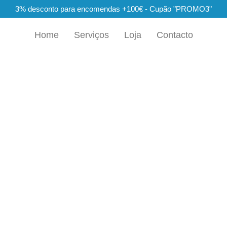
3% desconto para encomendas +100€ - Cupão "PROMO3"
Home
Serviços
Loja
Contacto