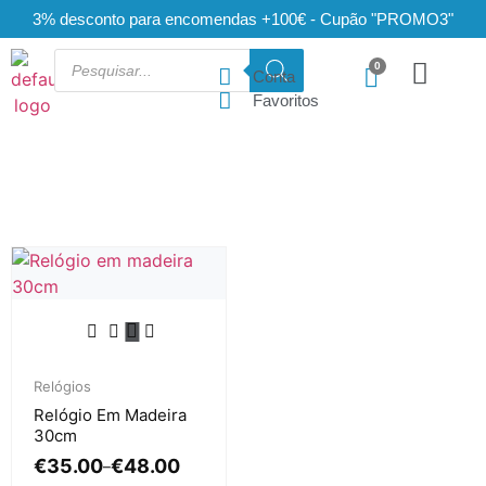
3% desconto para encomendas +100€ - Cupão "PROMO3"
Conta
Favoritos
Relógios
Relógio Em Madeira
30cm
€
35.00
€
48.00
–