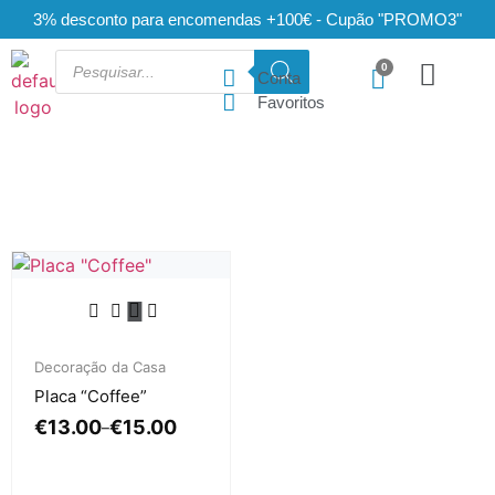
3% desconto para encomendas +100€ - Cupão "PROMO3"
Conta
Favoritos
Decoração da Casa
Placa “Coffee”
€
13.00
€
15.00
–