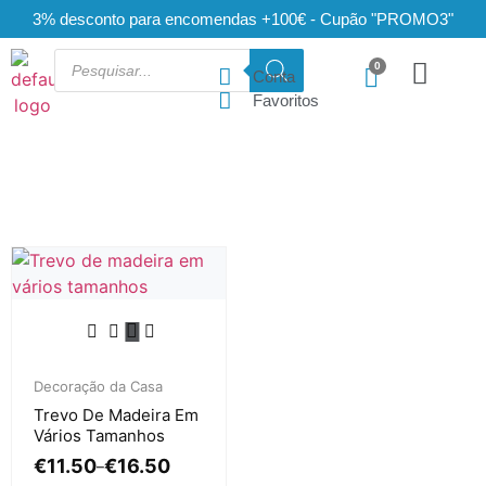
3% desconto para encomendas +100€ - Cupão "PROMO3"
Conta
Favoritos
Decoração da Casa
Trevo De Madeira Em
Vários Tamanhos
€
11.50
€
16.50
–