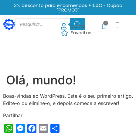
3% desconto para encomendas +100€ - Cupão
"PROMO3"
Conta
Favoritos
Olá, mundo!
Boas-vindas ao WordPress. Este é o seu primeiro artigo.
Edite-o ou elimine-o, e depois comece a escrever!
Partilhar:
WhatsApp
Messenger
Facebook
Email
Share