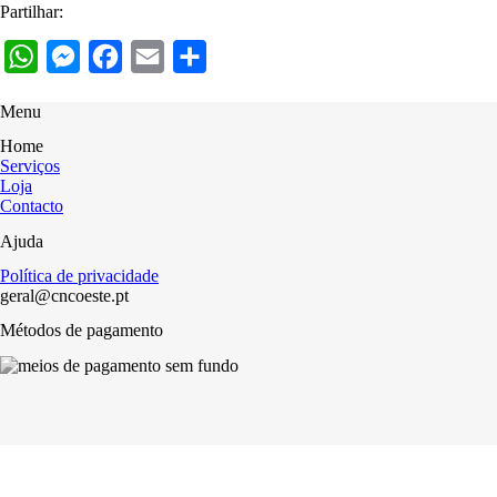
Partilhar:
WhatsApp
Messenger
Facebook
Email
Share
Menu
Home
Serviços
Loja
Contacto
Ajuda
Política de privacidade
geral@cncoeste.pt
Métodos de pagamento