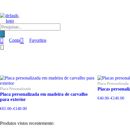
Products
search
Conta
Favoritos
Placa Personalizada
Placa Personalizada
Placas personal
Placa personalizada em madeira de carvalho
€
40.00
–
€
140.00
para exterior
Price
range:
€
65.00
–
€
140.00
€40.00
Price
through
range:
€140.00
€65.00
Produtos vistos recentemente:
through
€140.00