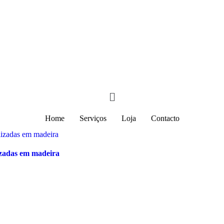
3% desconto para encomendas +100€ - Cupão "PROMO3"
Home
Serviços
Loja
Contacto
izadas em madeira