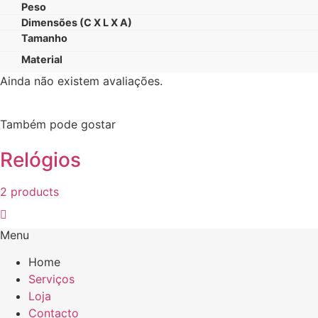
Peso
Dimensões (C X L X A)
Tamanho
Material
Ainda não existem avaliações.
Também pode gostar
Relógios
2 products
Menu
Home
Serviços
Loja
Contacto