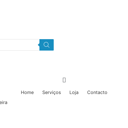
3% desconto para encomendas +100€ - Cupão "PROMO3"
Home
Serviços
Loja
Contacto
eira