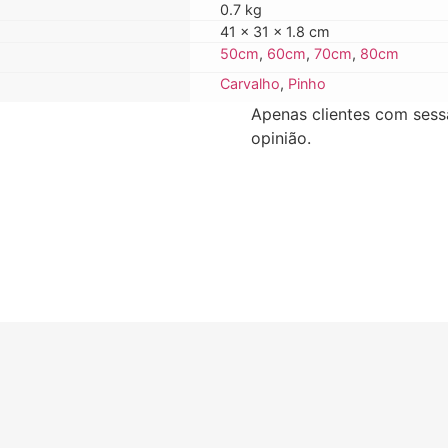
0.7 kg
41 × 31 × 1.8 cm
50cm
,
60cm
,
70cm
,
80cm
Carvalho
,
Pinho
Apenas clientes com sess
opinião.