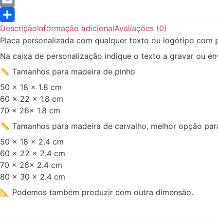
Email
Descrição
Informação adicional
Avaliações (0)
Share
Placa personalizada com qualquer texto ou logótipo com pi
Na caixa de personalização indique o texto a gravar ou en
📏 Tamanhos para madeira de pinho
50 x 18 x 1.8 cm
60 x 22 x 1.8 cm
70 x 26x 1.8 cm
📏 Tamanhos para madeira de carvalho, melhor opção para
50 x 18 x 2.4 cm
60 x 22 x 2.4 cm
70 x 26x 2.4 cm
80 x 30 x 2.4 cm
📐 Podemos também produzir com outra dimensão.