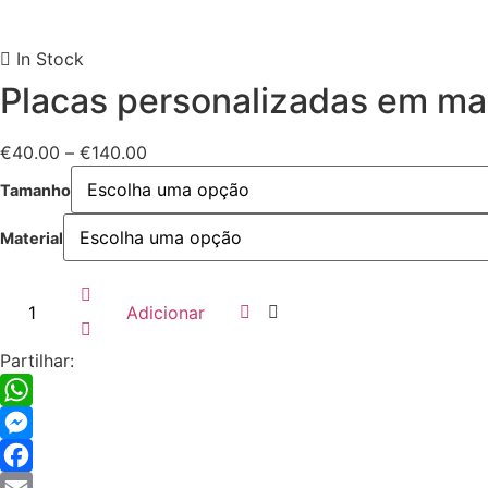
In Stock
Placas personalizadas em ma
Price
€
40.00
–
€
140.00
range:
Tamanho
€40.00
through
Material
€140.00
Quantidade
de
Adicionar
Placas
personalizadas
em
Partilhar:
madeira
WhatsApp
Messenger
Facebook