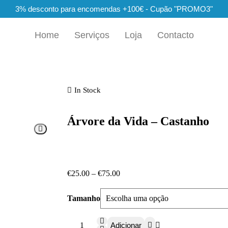
3% desconto para encomendas +100€ - Cupão "PROMO3"
Home
Serviços
Loja
Contacto
In Stock
Árvore da Vida – Castanho
€
25.00
–
€
75.00
Tamanho
Adicionar