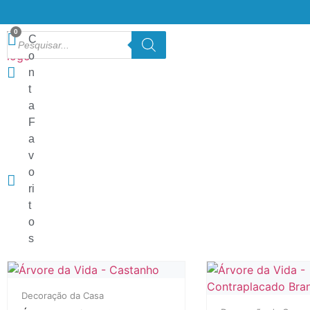
C
o
n
t
a
F
a
v
o
ri
t
o
s
Decoração da Casa