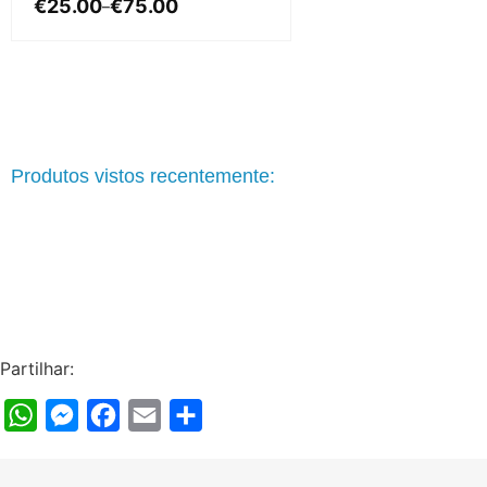
€
25.00
€
75.00
–
Produtos vistos recentemente:
Partilhar:
WhatsApp
Messenger
Facebook
Email
Share