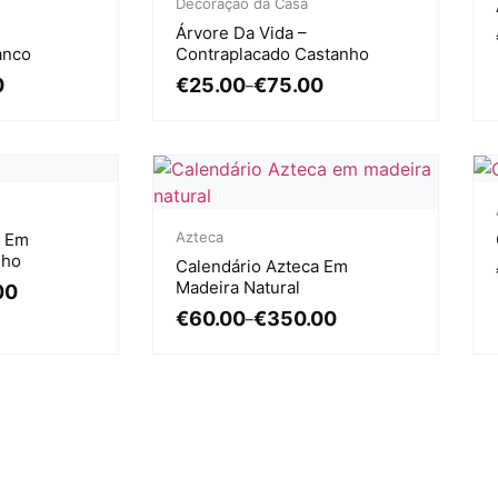
Decoração da Casa
Árvore Da Vida –
anco
Contraplacado Castanho
0
€
25.00
€
75.00
–
Azteca
a Em
lho
Calendário Azteca Em
Madeira Natural
00
€
60.00
€
350.00
–