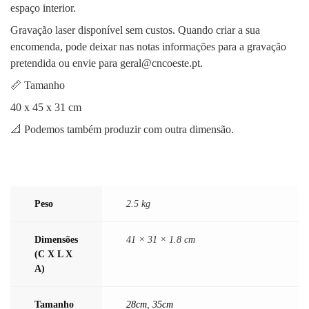
espaço interior.
Gravação laser disponível sem custos. Quando criar a sua
encomenda, pode deixar nas notas informações para a gravação
pretendida ou envie para geral@cncoeste.pt.
📏 Tamanho
40 x 45 x 31 cm
📐 Podemos também produzir com outra dimensão.
Peso
2.5 kg
Dimensões
41 × 31 × 1.8 cm
(C X L X
A)
Tamanho
28cm
,
35cm