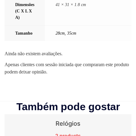
Dimensões
41 × 31 × 1.8 cm
(C X L X
A)
Tamanho
28cm
,
35cm
Ainda não existem avaliações.
Apenas clientes com sessão iniciada que compraram este produto
podem deixar opinião.
Também pode gostar
Relógios
2 products