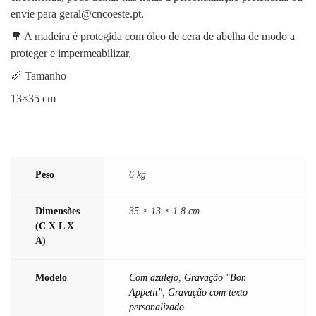
envie para geral@cncoeste.pt.
🌳 A madeira é protegida com óleo de cera de abelha de modo a
proteger e impermeabilizar.
📏 Tamanho
13×35 cm
Peso
6 kg
Dimensões
35 × 13 × 1.8 cm
(C X L X
A)
Modelo
Com azulejo
,
Gravação "Bon
Appetit"
,
Gravação com texto
personalizado