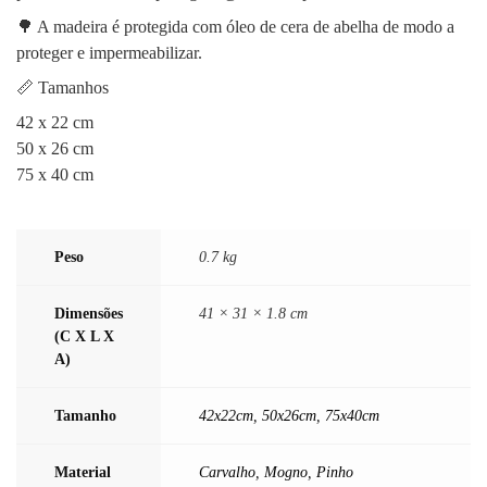
🌳 A madeira é protegida com óleo de cera de abelha de modo a
proteger e impermeabilizar.
📏 Tamanhos
42 x 22 cm
50 x 26 cm
75 x 40 cm
Peso
0.7 kg
Dimensões
41 × 31 × 1.8 cm
(C X L X
A)
Tamanho
42x22cm
,
50x26cm
,
75x40cm
Material
Carvalho
,
Mogno
,
Pinho