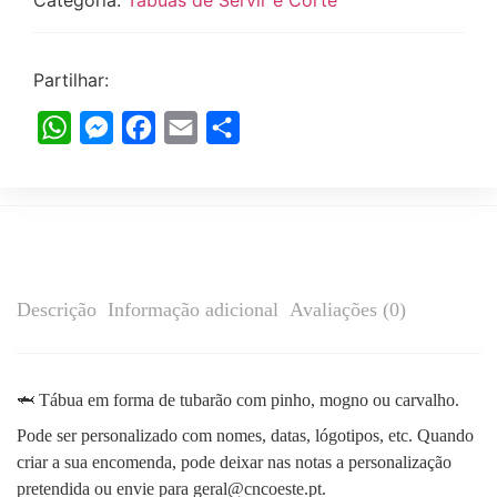
Categoria:
Tábuas de Servir e Corte
Partilhar:
WhatsApp
Messenger
Facebook
Email
Share
Descrição
Informação adicional
Avaliações (0)
🦈 Tábua em forma de tubarão com pinho, mogno ou carvalho.
Pode ser personalizado com nomes, datas, lógotipos, etc. Quando
criar a sua encomenda, pode deixar nas notas a personalização
pretendida ou envie para geral@cncoeste.pt.