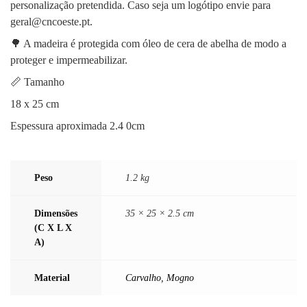
personalização pretendida. Caso seja um logótipo envie para
geral@cncoeste.pt.
🌳 A madeira é protegida com óleo de cera de abelha de modo a
proteger e impermeabilizar.
📏 Tamanho
18 x 25 cm
Espessura aproximada 2.4 0cm
Peso
1.2 kg
Dimensões
35 × 25 × 2.5 cm
(C X L X
A)
Material
Carvalho
,
Mogno